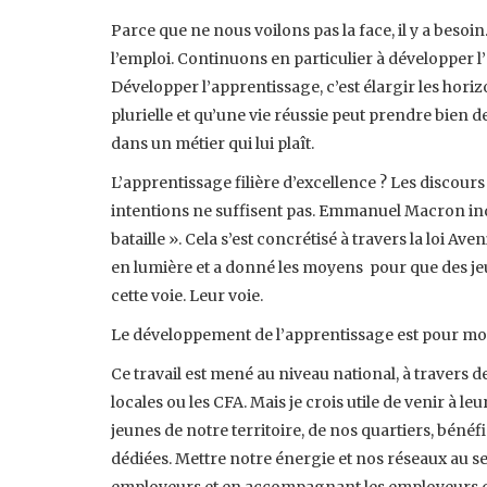
Parce que ne nous voilons pas la face, il y a beso
l’emploi. Continuons en particulier à développer l’
Développer l’apprentissage, c’est élargir les horiz
plurielle et qu’une vie réussie peut prendre bien 
dans un métier qui lui plaît.
L’apprentissage filière d’excellence ? Les discour
intentions ne suffisent pas. Emmanuel Macron indi
bataille ». Cela s’est concrétisé à travers la loi A
en lumière et a donné les moyens pour que des j
cette voie. Leur voie.
Le développement de l’apprentissage est pour moi 
Ce travail est mené au niveau national, à travers 
locales ou les CFA. Mais je crois utile de venir à l
jeunes de notre territoire, de nos quartiers, bénéf
dédiées. Mettre notre énergie et nos réseaux au ser
employeurs et en accompagnant les employeurs qui