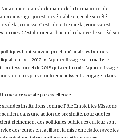
in. Notamment dans le domaine de la formation et de
apprentissage qui est un véritable enjeu de société.
ons de la jeunesse. C’est admettre que la jeunesse est
des formes. C’est donner à chacun la chance de se réaliser
s politiques l’ont souvent proclamé, mais les bonnes
quait en avril 2017 : « l’apprentissage sera ma 1ère
venir professionnel de 2018 qui a enfin mis l’apprentissage
eunes toujours plus nombreux puissent s’engager dans
la mesure sociale par excellence.
de grandes institutions comme Pôle Emploi, les Missions
eur soutien, dans une action de proximité, pour que les
icient pleinement des politiques publiques qui leur sont
vice des jeunes en facilitant la mise en relation avec les
 souhaitent faire confiance à cette jeunesse.