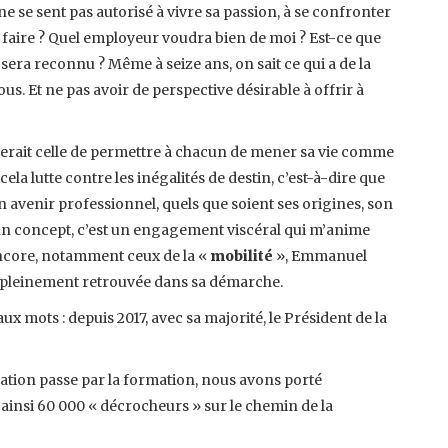
ne se sent pas autorisé à vivre sa passion, à se confronter
aire ? Quel employeur voudra bien de moi ? Est-ce que
l sera reconnu ? Même à seize ans, on sait ce qui a de la
s. Et ne pas avoir de perspective désirable à offrir à
e serait celle de permettre à chacun de mener sa vie comme
la lutte contre les inégalités de destin, c’est-à-dire que
 son avenir professionnel, quels que soient ses origines, son
qu’un concept, c’est un engagement viscéral qui m’anime
encore, notamment ceux de la «
mobilité
», Emmanuel
s pleinement retrouvée dans sa démarche.
 mots : depuis 2017, avec sa majorité, le Président de la
ation passe par la formation, nous avons porté
 ainsi 60 000 « décrocheurs » sur le chemin de la